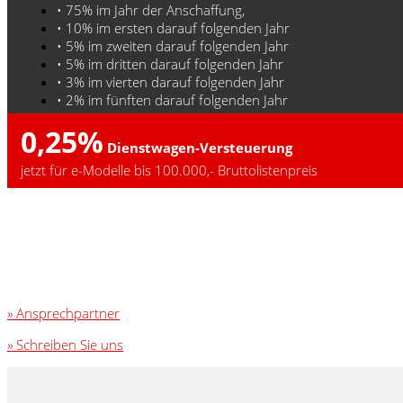
• 75% im Jahr der Anschaffung,
• 10% im ersten darauf folgenden Jahr
• 5% im zweiten darauf folgenden Jahr
• 5% im dritten darauf folgenden Jahr
• 3% im vierten darauf folgenden Jahr
• 2% im fünften darauf folgenden Jahr
0,25%
Dienstwagen-Versteuerung
jetzt für e-Modelle bis 100.000,- Bruttolistenpreis
» Ansprechpartner
» Schreiben Sie uns