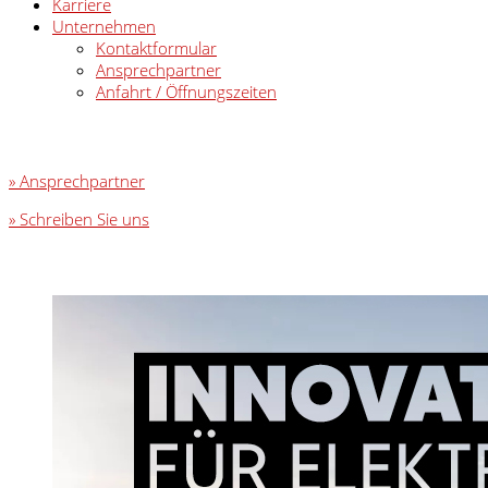
Karriere
Unternehmen
Kontaktformular
Ansprechpartner
Anfahrt / Öffnungszeiten
» Ansprechpartner
» Schreiben Sie uns