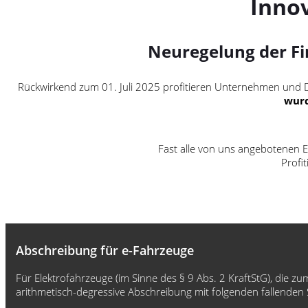
Inno
Neuregelung der Fi
Rückwirkend zum 01. Juli 2025 profitieren Unternehmen und Di
wur
Fast alle von uns angebotenen E
Profi
Abschreibung für e-Fahrzeuge
Für Elektrofahrzeuge (im Sinne des § 9 Abs. 2 KraftStG), di
arithmetisch-degressive Abschreibung mit folgenden fallenden S