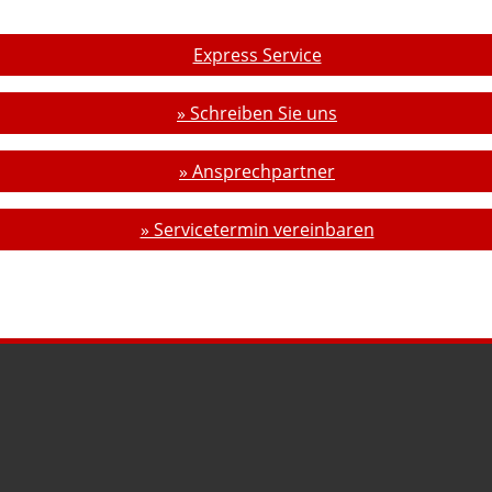
Express Service
» Schreiben Sie uns
» Ansprechpartner
» Servicetermin vereinbaren