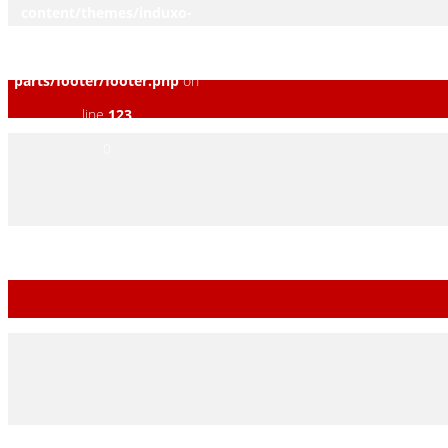
content/themes/induxo-
child/template-
parts/footer/footer.php
on
line
123
0