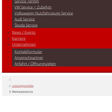
Service Termin
VW Service + Zubehör
Volkswagen Nutzfahrzeuge Service
Audi Service
Škoda Service
News / Events
Karriere
Unternehmen
Kontaktformular
Ansprechpartner
Anfahrt / Öffnungszeiten
Leistungsportfolio
Werkstattservice