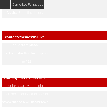
Gemerkte Fahrzeuge
Notice
: Undefined index:
rememberedVehicles in
/www/htdocs/w01be893/wp-
content/themes/induxo-
child/template-
parts/footer/footer.php
on
line
123
Warning
: count(): Parameter
must be an array or an object
that implements Countable in
/www/htdocs/w01be893/wp-