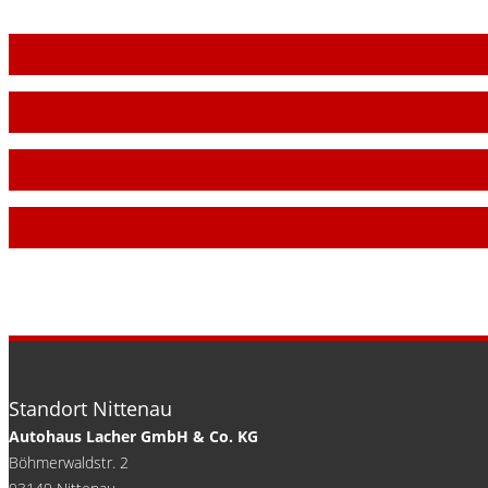
Standort Nittenau
Autohaus Lacher GmbH & Co. KG
Böhmerwaldstr. 2