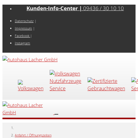
Kunden-Info-Center |
09436 / 30 10 10
Datenschutz
|
Impressum
|
Facebook
|
Instagram
Anfahrt / Öffnungszeiten