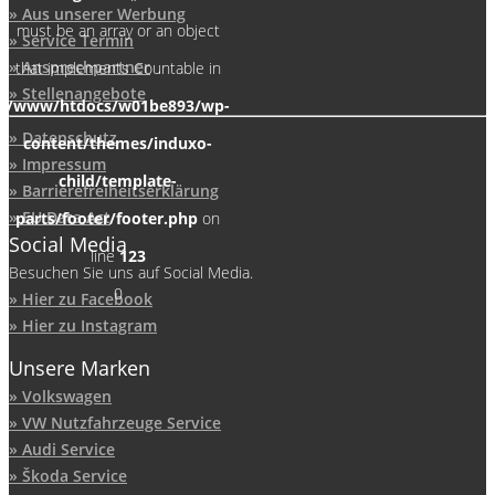
Aus unserer Werbung
must be an array or an object
Service Termin
Ansprechpartner
that implements Countable in
Stellenangebote
/www/htdocs/w01be893/wp-
Datenschutz
content/themes/induxo-
Impressum
child/template-
Barrierefreiheitserklärung
EU Data Act
parts/footer/footer.php
on
Social Media
line
123
Besuchen Sie uns auf Social Media.
0
Hier zu Facebook
Hier zu Instagram
Unsere Marken
Volkswagen
VW Nutzfahrzeuge Service
Audi Service
Škoda Service