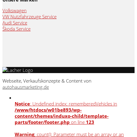
Volkswagen
VW Nutzfahrzeuge Service
Audi Service
Škoda Service
Webseite, Verkaufskonzepte & Content von
autohausmarketing.de
Notice
: Undefined index: rememberedVehicles in
/www/htdocs/w01be893/wp-
content/themes/induxo-child/template-
parts/footer/footer.php
on line
123
Warning
: count(): Parameter must be an array or an